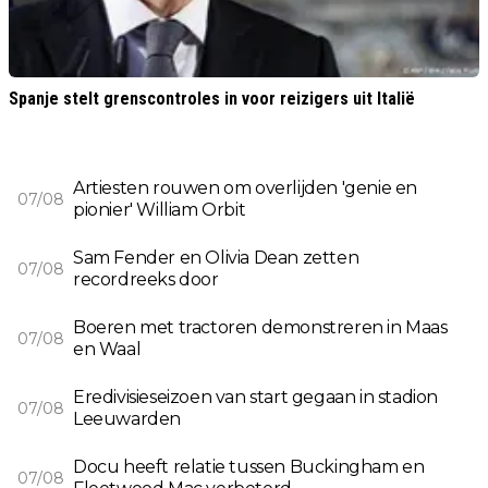
Spanje stelt grenscontroles in voor reizigers uit Italië
Artiesten rouwen om overlijden 'genie en
07/08
pionier' William Orbit
Sam Fender en Olivia Dean zetten
07/08
recordreeks door
Boeren met tractoren demonstreren in Maas
07/08
en Waal
Eredivisieseizoen van start gegaan in stadion
07/08
Leeuwarden
Docu heeft relatie tussen Buckingham en
07/08